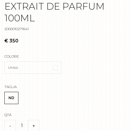
EXTRAIT DE PARFUM
100ML
2000010271641
€ 350
COLORE
Unico
TAGLIA
ND
QTÀ
1
-
+