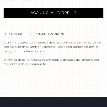
AGGIUNGI AL CARRELLO
DESCRIZIONE
SPEDIZIONI E PAGAMENTI
Cuir Infrarouge cattura l'essenza delle feste di musica elettronica, con le
loro luci al neon pulsanti e fluorescenti, i cocktail al lampone, le playlist
energiche e le poltrone in pelle.
Un extrait de parfum esclusivo che fonde la dolcezza del lampone con
l'eleganza della pelle granulata.