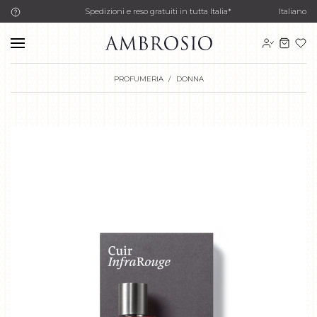
Spedizioni e reso gratuiti in tutta Italia*
Italiano
PROFUMERIA
DONNA
1
di 2