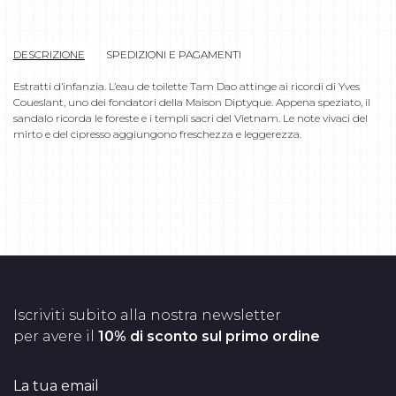
DESCRIZIONE
SPEDIZIONI E PAGAMENTI
Estratti d’infanzia. L’eau de toilette Tam Dao attinge ai ricordi di Yves
Coueslant, uno dei fondatori della Maison Diptyque. Appena speziato, il
sandalo ricorda le foreste e i templi sacri del Vietnam. Le note vivaci del
mirto e del cipresso aggiungono freschezza e leggerezza.
Iscriviti subito alla nostra newsletter
per avere il
10% di sconto sul primo ordine