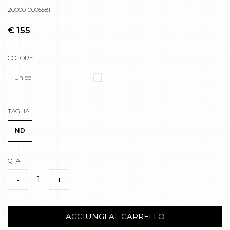
2000010005581
€ 155
COLORE
Unico
TAGLIA
ND
QTÀ
1
-
+
AGGIUNGI AL CARRELLO