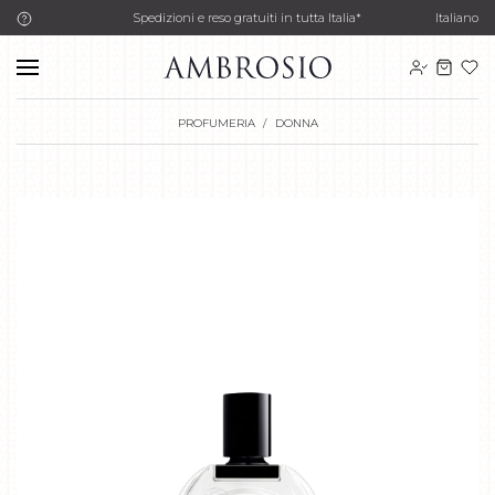
Spedizioni e reso gratuiti in tutta Italia*
Italiano
PROFUMERIA
DONNA
1
di 5