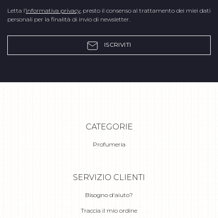
Letta l’
informativa privacy
, presto il consenso al trattamento dei miei dati
personali per la finalità di invio di newsletter.
ISCRIVITI
CATEGORIE
Profumeria
SERVIZIO CLIENTI
Bisogno d'aiuto?
Traccia il mio ordine