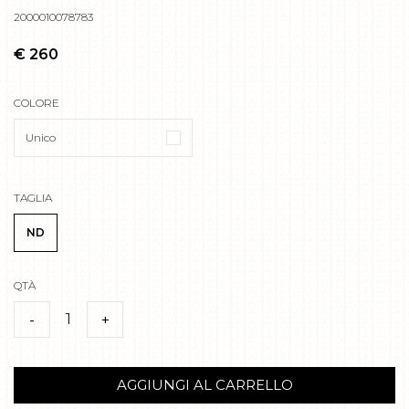
2000010078783
€ 260
COLORE
Unico
TAGLIA
ND
QTÀ
1
-
+
AGGIUNGI AL CARRELLO