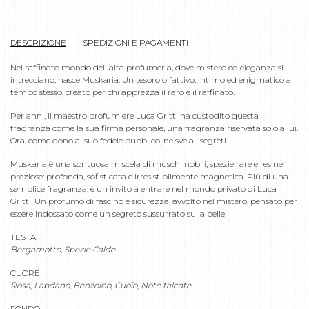
DESCRIZIONE
SPEDIZIONI E PAGAMENTI
Nel raffinato mondo dell'alta profumeria, dove mistero ed eleganza si
intrecciano, nasce Muskaria. Un tesoro olfattivo, intimo ed enigmatico al
tempo stesso, creato per chi apprezza il raro e il raffinato.
Per anni, il maestro profumiere Luca Gritti ha custodito questa
fragranza come la sua firma personale, una fragranza riservata solo a lui.
Ora, come dono al suo fedele pubblico, ne svela i segreti.
Muskaria è una sontuosa miscela di muschi nobili, spezie rare e resine
preziose: profonda, sofisticata e irresistibilmente magnetica. Più di una
semplice fragranza, è un invito a entrare nel mondo privato di Luca
Gritti. Un profumo di fascino e sicurezza, avvolto nel mistero, pensato per
essere indossato come un segreto sussurrato sulla pelle.
TESTA
Bergamotto, Spezie Calde
CUORE
Rosa, Labdano, Benzoino, Cuoio, Note talcate
FONDO