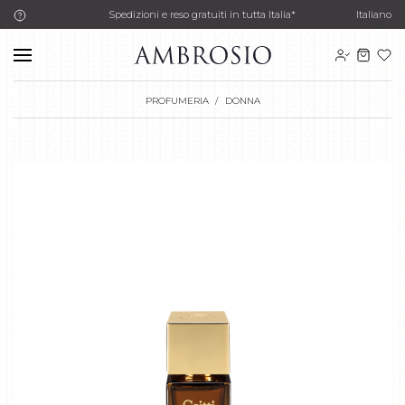
Spedizioni e reso gratuiti in tutta Italia*
Italiano
PROFUMERIA
DONNA
1
di 3