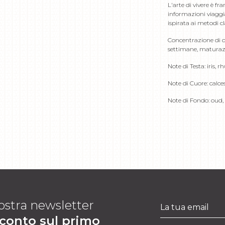
L'arte di vivere è 
informazioni viaggi
ispirata ai metodi c
Concentrazione di o
settimane, maturaz
Note di Testa: iris,
Note di Cuore: calce
Note di Fondo: oud, 
 nostra newsletter
sconto sul primo