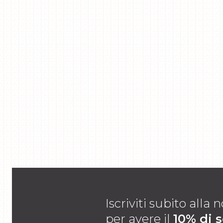
Iscriviti subito alla
per avere il
10% di 