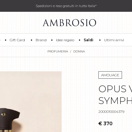
Spedizioni e reso gratuiti in tutta Italia*
e
Gift Card
Brand
Idee regalo
Saldi
Ultimi arrivi
PROFUMERIA
DONNA
AMOUAGE
OPUS 
SYMPH
2000010004379
€ 370