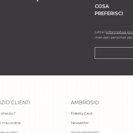
COSA
PREFERISCI
Letta l’
informativa pri
miei dati personali per 
IZIO CLIENTI
AMBROSIO
 d'aiuto?
Fidelity Card
il mio ordine
Newsletter
re un reso
Scopri Ambrosio