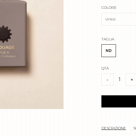
COLORE
Unico
TAGLIA
ND
QTÀ
1
-
+
DESCRIZIONE
S