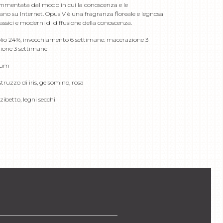
frammentata dal modo in cui la conoscenza e le
ano su Internet. Opus V è una fragranza floreale e legnosa
lassici e moderni di diffusione della conoscenza.
lio 24%, invecchiamento 6 settimane: macerazione 3
ione 3 settimane
 rhum
struzzo di iris, gelsomino, rosa
zibetto, legni secchi