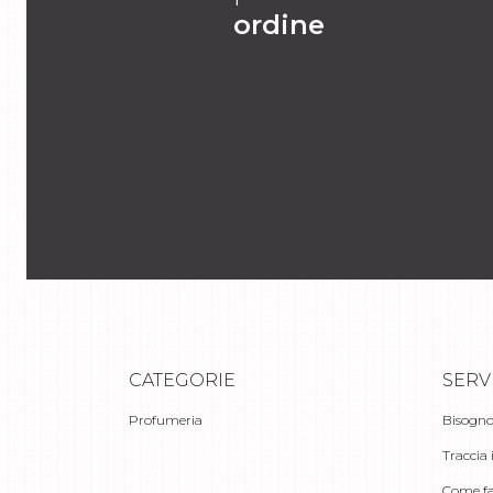
ordine
CATEGORIE
SERV
Profumeria
Bisogno
Traccia 
Come fa