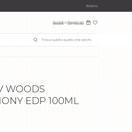
Italiano
Accedi
o
Registrati
V WOODS
ONY EDP 100ML