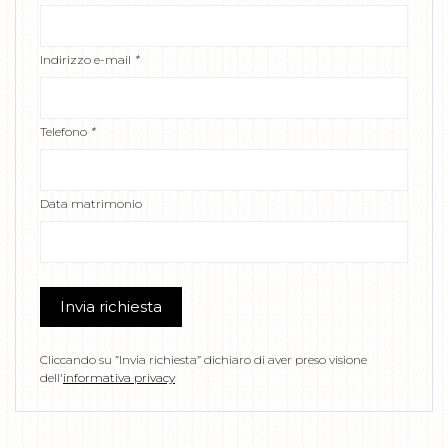
Indirizzo e-mail
*
Telefono
*
Data matrimonio
Invia richiesta
Cliccando su ”Invia richiesta” dichiaro di aver preso visione
dell'
informativa privacy