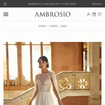
Spedizioni e reso gratuiti in tutta Italia*
Italiano
SPOSA
SPOSA
ABITI
1
di 5