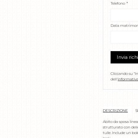
Telefono
*
Data matrimon
Invia rich
Cliccando su ”In
dell'
informativa
DESCRIZIONE
S
Abito da sposa linea
strutturato con deli
tulle. Include un bo