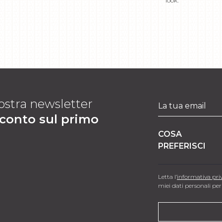
look.
 nostra newsletter
sconto sul primo
COSA
PREFERISCI
Letta l’
informativa pri
miei dati personali per 