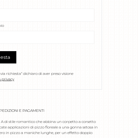
io
iesta
via richiesta” dichiaro di aver preso visione
 privacy
PEDIZIONI E PAGAMENTI
 A di stile romantico che abbina un corpetto a corsetto
cate applicazioni di pizzo floreale a una gonna setosa in
lero in pizzo a maniche lunghe, per un effetto doppio