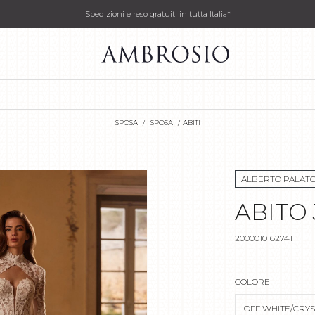
Spedizioni e reso gratuiti in tutta Italia*
SPOSA
SPOSA
ABITI
ALBERTO PALATC
ABITO
2000010162741
COLORE
OFF WHITE/CRY