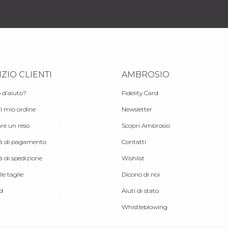
IZIO CLIENTI
AMBROSIO
 d'aiuto?
Fidelity Card
il mio ordine
Newsletter
re un reso
Scopri Ambrosio
à di pagamento
Contatti
à di spedizione
Wishlist
le taglie
Dicono di noi
rd
Aiuti di stato
Whistleblowing