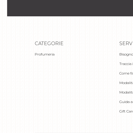
CATEGORIE
SERV
Profumeria
Bisogno
Traccia 
Come fa
Modalit
Modalit
Guida al
Gift Ca