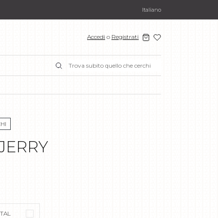
Italiano
Accedi
o
Registrati
HI
 JERRY
STAL