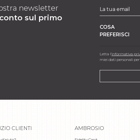
 nostra newsletter
sconto sul primo
COSA
PREFERISCI
Letta l’
informativa pri
miei dati personali per 
IZIO CLIENTI
AMBROSIO
 d'aiuto?
Fidelity Card