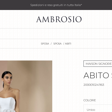
Spedizioni e reso gratuiti in tutta Italia*
SPOSA
SPOSA
ABITI
MAISON SIGNORE
ABITO
2000010241163
COLORE
Unico