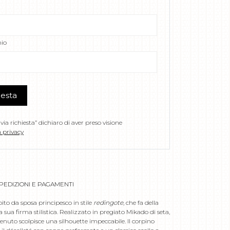
io
iesta
via richiesta” dichiaro di aver preso visione
 privacy
PEDIZIONI E PAGAMENTI
to da sposa principesco in stile
redingote
, che fa della
a sua firma stilistica. Realizzato in pregiato Mikado di seta,
ostenuto scolpisce una silhouette impeccabile. Il corpino