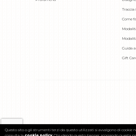
Traccia 
Come fa
Modalit
Modalit
Guida al
Gift Ca
©
Questo sito o gli strumenti terzi da questo utilizzati si avvalgono di cookie ne
consulta la
cookie policy
. Chiudendo questo banner, scorrendo questa pagi