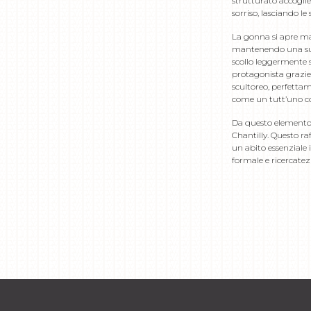
strutturato accoglie
sorriso, lasciando l
La gonna si apre ma
mantenendo una super
scollo leggermente s
protagonista grazie
scultoreo, perfettam
come un tutt’uno con
Da questo elemento 
Chantilly. Questo ra
un abito essenziale 
formale e ricercatez