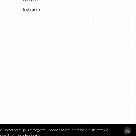
Instagram
ni
uoi saperne di piú o negare il consenso a tutti o ad alcuni cookie,
enti all'uso dei cookie..