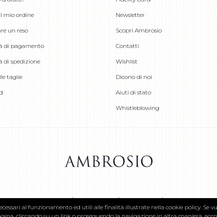
il mio ordine
Newsletter
re un reso
Scopri Ambrosio
à di pagamento
Contatti
à di spedizione
Wishlist
le taglie
Dicono di noi
rd
Aiuti di stato
Whistleblowing
 2020 Gruppo Ambrosio
Privacy Policy
Cookie policy
Termini e condizio
cessari al funzionamento ed utili alle finalità illustrate nella cookie policy. Se v
na, cliccando su un link o proseguendo la navigazione in altra maniera, accons