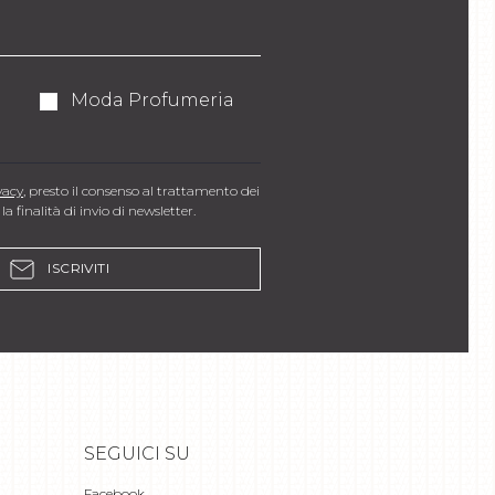
Moda Profumeria
vacy
, presto il consenso al trattamento dei
la finalità di invio di newsletter.
ISCRIVITI
SEGUICI SU
Facebook