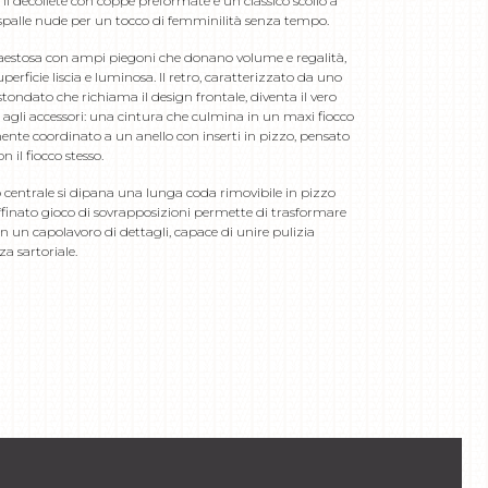
 il décolleté con coppe preformate e un classico scollo a
e spalle nude per un tocco di femminilità senza tempo.
estosa con ampi piegoni che donano volume e regalità,
ficie liscia e luminosa. Il retro, caratterizzato da uno
tondato che richiama il design frontale, diventa il vero
 agli accessori: una cintura che culmina in un maxi fiocco
ente coordinato a un anello con inserti in pizzo, pensato
 il fiocco stesso.
centrale si dipana una lunga coda rimovibile in pizzo
ffinato gioco di sovrapposizioni permette di trasformare
in un capolavoro di dettagli, capace di unire pulizia
za sartoriale.