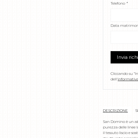
Telefono
*
Data matrimon
Invia rich
Cliccando su ”In
dell'
informativa
DESCRIZIONE
S
San Domino è un abi
purezza delle linee l
il tessuto liscio e s