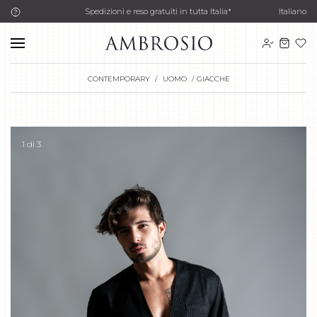
Spedizioni e reso gratuiti in tutta Italia*
Italiano
CONTEMPORARY
UOMO
GIACCHE
1
di 3