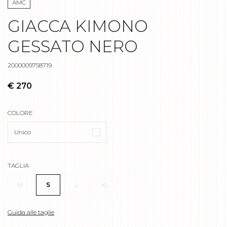
AMC
GIACCA KIMONO
GESSATO NERO
2000009758719
€ 270
COLORE
Unico
TAGLIA
M
S
L
XL
Guida alle taglie