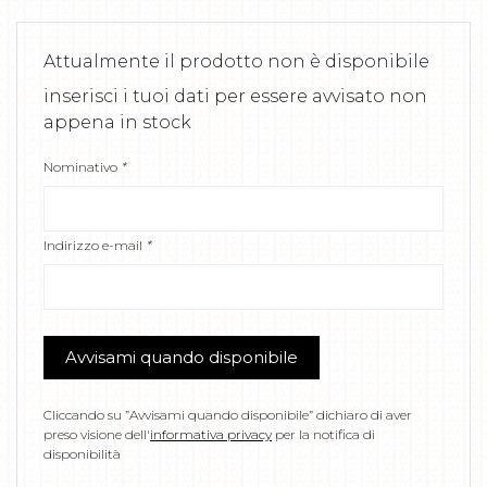
Attualmente il prodotto non è disponibile
inserisci i tuoi dati per essere avvisato non
appena in stock
Nominativo
*
Indirizzo e-mail
*
Avvisami quando disponibile
Cliccando su ”Avvisami quando disponibile” dichiaro di aver
preso visione dell'
informativa privacy
per la notifica di
disponibilità